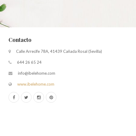
Contacto
Calle Arrecife 78A, 41439 Cañada Rosal (Sevilla)
644 26 65 24
info@ibelehome.com
www.ibelehome.com