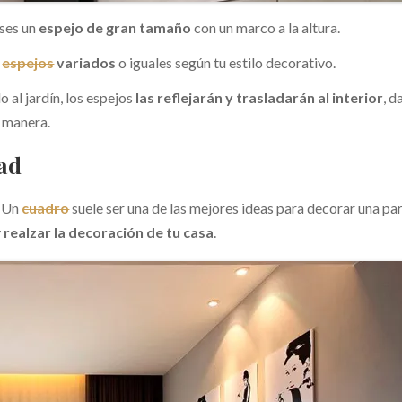
uses un
espejo de gran tamaño
con un marco a la altura.
e
espejos
variados
o iguales según tu estilo decorativo.
 al jardín, los espejos
las
reflejarán y trasladarán al interior
, 
a manera.
dad
. Un
cuadro
suele ser una de las mejores ideas para decorar una pa
y
realzar la decoración de tu casa
.