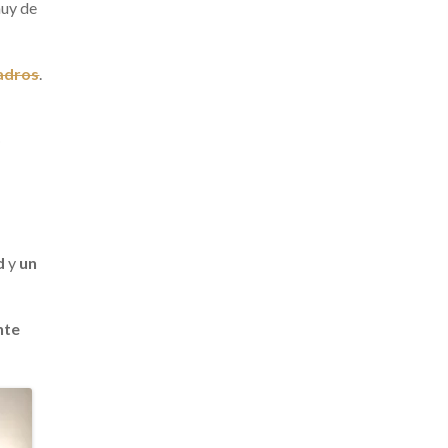
muy de
adros
.
o
d
y
un
nte