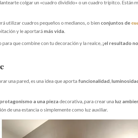
lantearte colgar un «cuadro dividido» o un cuadro trípitco. Están 
rá utilizar cuadros pequeños o medianos, o bien
conjuntos de
cu
bitación y le aportará
más vida
.
co para que combine con tu decoración y la realce,
¡el resultado n
te
orar una pared, es una idea que aporta
funcionalidad
,
luminosida
protagonismo
a una pieza
decorativa, para crear una
luz ambie
ión de una estancia o simplemente como luz auxiliar.