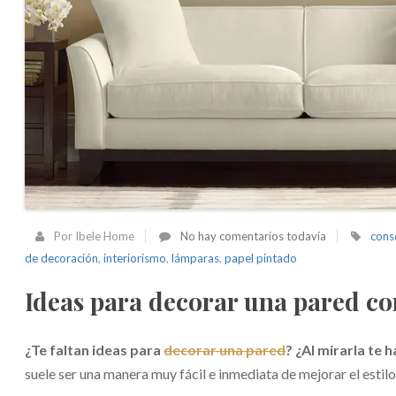
Por Ibele Home
No hay comentarios todavía
cons
de decoración
,
interiorismo
,
lámparas
,
papel pintado
Ideas para decorar una pared con
¿Te faltan ideas para
decorar una pared
? ¿Al mirarla te 
suele ser una manera muy fácil e inmediata de mejorar el estilo