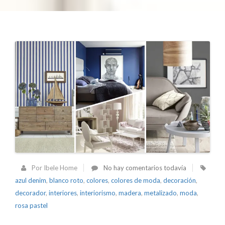
Por Ibele Home
No hay comentarios todavía
azul denim
,
blanco roto
,
colores
,
colores de moda
,
decoración
,
decorador
,
interiores
,
interiorismo
,
madera
,
metalizado
,
moda
,
rosa pastel