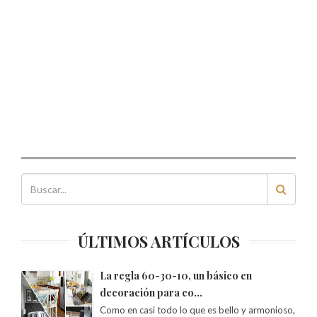
e
v
a
v
e
v
a
v
a
)
a
n
a
)
a
)
)
u
)
)
n
a
v
e
n
t
a
n
a
n
u
e
v
a
)
ÚLTIMOS ARTÍCULOS
La regla 60-30-10, un básico en
decoración para co…
Como en casi todo lo que es bello y armonioso,